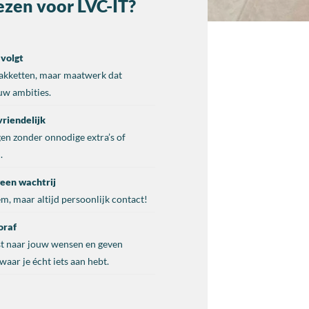
zen voor LVC-IT?
 volgt
akketten, maar maatwerk dat
w ambities.
vriendelijk
en zonder onnodige extra’s of
.
geen wachtrij
m, maar altijd persoonlijk contact!
oraf
st naar jouw wensen en geven
waar je écht iets aan hebt.