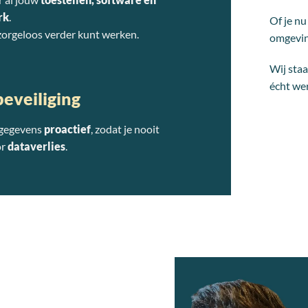
rk
.
Of je n
 zorgeloos verder kunt werken.
omgeving
Wij sta
écht we
eveiliging
 gegevens
proactief
, zodat je nooit
or
dataverlies
.