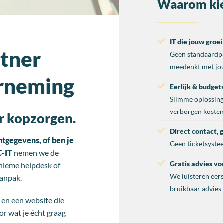
Waarom kie
IT die jouw groei
rtner
Geen standaardp
meedenkt met jou
rneming
Eerlijk & budget
Slimme oplossing
verborgen kosten
r kopzorgen.
Direct contact, 
ntgegevens, of ben je
Geen ticketsystee
C-IT
nemen we de
Gratis advies vo
onieme helpdesk of
We luisteren eer
aanpak.
bruikbaar advies 
 en een website die
oor wat je écht graag