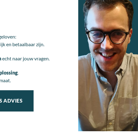
geloven:
ijk en betaalbaar zijn.
n
echt naar jouw vragen.
plossing
.
maat.
S ADVIES