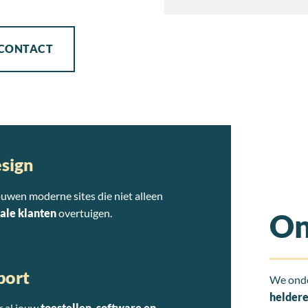
 CONTACT
sign
uwen moderne sites die niet alleen
ale klanten
overtuigen.
On
port
We ond
helder
 al jouw
toestellen, software en