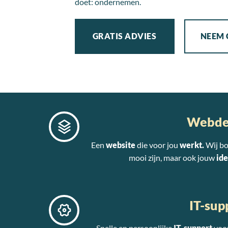
doet: ondernemen.
GRATIS ADVIES
NEEM
Webde
Een
website
die voor jou
werkt.
Wij bo
mooi zijn, maar ook jouw
ide
IT-sup
Snelle en persoonlijke
IT-support
voor