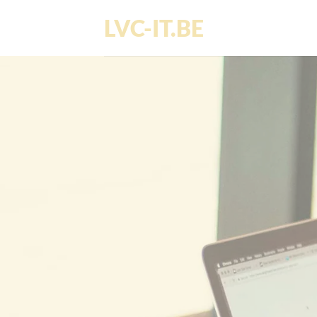
Ga
LVC-IT.BE
naar
inhoud